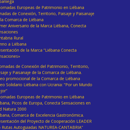
baniega
I Jornadas Europeas de Patrimonio en Liébana
rnadas de Conexión, Territorio, Paisaje y Paisanaje
 la Comarca de Liébana
imer Aniversario de la Marca Liébana, Conecta
nsaciones
ntabria Rural
mno a Liébana
esentación de la Marca “Liébana Conecta
nsaciones»
Jornadas de Conexión del Patrimonio, Territorio,
isaje y Paisanaje de la Comarca de Liébana.
deo promocional de la Comarca de Liébana
deo Solidario Liébana con Ucrania: “Por un Mundo
jor”
 Jornadas Europeas de Patrimonio en Liébana
ébana, Picos de Europa, Conecta Sensaciones en
d Natura 2000
ébana, Comarca de Excelencia Gastronómica.
esentación del Proyecto de Cooperación LEADER
6 Rutas Autoguiadas NATUREA-CANTABRIA”