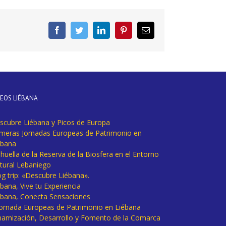
Facebook
Twitter
LinkedIn
Pinterest
Correo
electrónico
DEOS LIÉBANA
scubre Liébana y Picos de Europa
imeras Jornadas Europeas de Patrimonio en
ébana
huella de la Reserva de la Biosfera en el Entorno
tural Lebaniego
og trip: «Descubre Liébana».
bana, Vive tu Experiencia
ébana, Conecta Sensaciones
 Jornada Europeas de Patrimonio en Liébana
namización, Desarrollo y Fomento de la Comarca