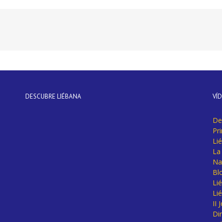
DESCUBRE LIÉBANA
VÍ
De
Pr
Li
La 
Na
Bl
Lié
Li
II
Di