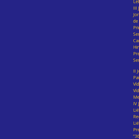
Le
II
Jo
de
Pr
Se
Ca
Hi
Pr
Se
II 
Pa
Ví
Ví
Me
IV
Li
Re
Li
Pr
“3