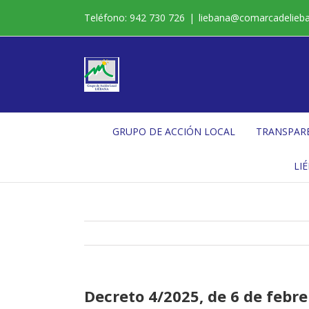
Saltar
Teléfono: 942 730 726
|
liebana@comarcadelieb
al
contenido
GRUPO DE ACCIÓN LOCAL
TRANSPAR
LI
Decreto 4/2025, de 6 de febre