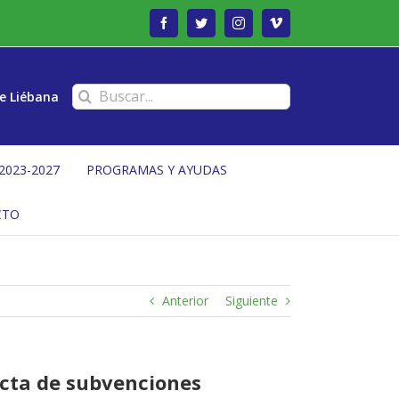
Facebook
Twitter
Instagram
Vimeo
Buscar:
e Liébana
2023-2027
PROGRAMAS Y AYUDAS
CTO
Anterior
Siguiente
recta de subvenciones