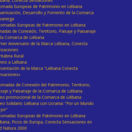
ébana, Conecta Sensaciones
 Jornada Europeas de Patrimonio en Liébana
namización, Desarrollo y Fomento de la Comarca
baniega
I Jornadas Europeas de Patrimonio en Liébana
rnadas de Conexión, Territorio, Paisaje y Paisanaje
 la Comarca de Liébana
imer Aniversario de la Marca Liébana, Conecta
nsaciones
ntabria Rural
mno a Liébana
esentación de la Marca “Liébana Conecta
nsaciones»
Jornadas de Conexión del Patrimonio, Territorio,
isaje y Paisanaje de la Comarca de Liébana.
deo promocional de la Comarca de Liébana
deo Solidario Liébana con Ucrania: “Por un Mundo
jor”
 Jornadas Europeas de Patrimonio en Liébana
ébana, Picos de Europa, Conecta Sensaciones en
d Natura 2000