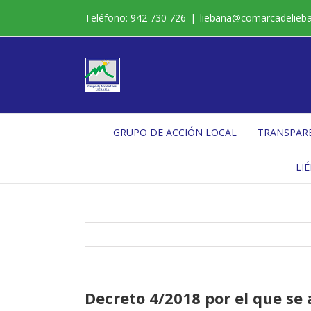
Saltar
Teléfono: 942 730 726
|
liebana@comarcadelieb
al
contenido
GRUPO DE ACCIÓN LOCAL
TRANSPAR
LI
Decreto 4/2018 por el que se