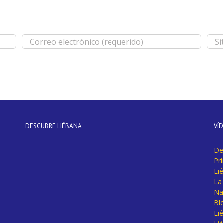
DESCUBRE LIÉBANA
VÍ
De
Pr
Li
La 
Na
Bl
Lié