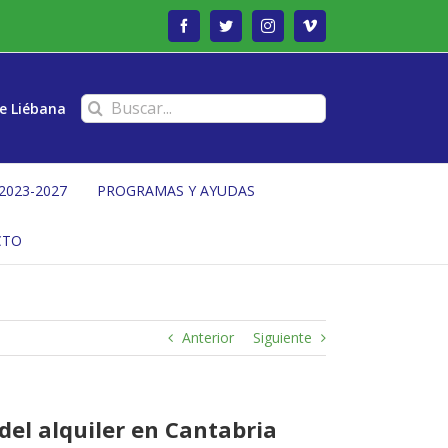
Facebook
Twitter
Instagram
Vimeo
Buscar:
e Liébana
2023-2027
PROGRAMAS Y AYUDAS
CTO
Anterior
Siguiente
del alquiler en Cantabria