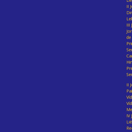
Li
II
Di
Le
II
Jo
de
Pr
Se
Ca
Hi
Pr
Se
II 
Pa
Ví
Ví
Me
IV
Li
Re