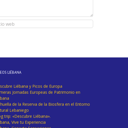
DEOS LIÉBANA
scubre Liébana y Picos de Europa
imeras Jornadas Europeas de Patrimonio en
ébana
huella de la Reserva de la Biosfera en el Entorno
tural Lebaniego
og trip: «Descubre Liébana».
bana, Vive tu Experiencia