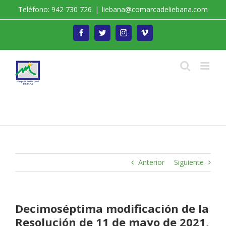
Saltar
Teléfono: 942 730 726
|
liebana@comarcadeliebana.com
al
contenido
Facebook
Twitter
Instagram
Vimeo
Trabajamos por el Desarrollo de la Comarca de
Liébana
Anterior
Siguiente
Decimoséptima modificación de la
Resolución de 11 de mayo de 2021,