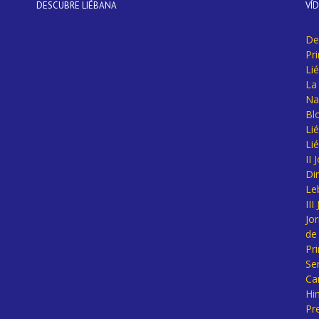
DESCUBRE LIÉBANA
VÍ
De
Pr
Li
La 
Na
Bl
Lié
Li
II
Di
Le
II
Jo
de
Pr
Se
Ca
Hi
Pr