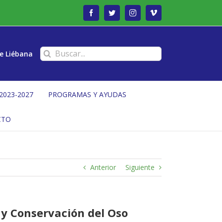
Facebook
Twitter
Instagram
Vimeo
Buscar:
e Liébana
2023-2027
PROGRAMAS Y AYUDAS
CTO
Anterior
Siguiente
 y Conservación del Oso