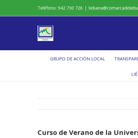
Saltar
Teléfono: 942 730 726
|
liebana@comarcadelieb
al
contenido
GRUPO DE ACCIÓN LOCAL
TRANSPAR
LI
Curso de Verano de la Univer