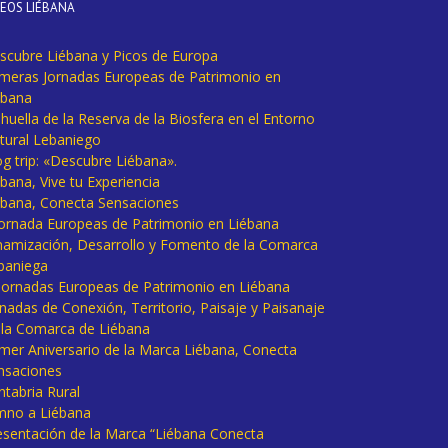
DEOS LIÉBANA
scubre Liébana y Picos de Europa
imeras Jornadas Europeas de Patrimonio en
ébana
huella de la Reserva de la Biosfera en el Entorno
tural Lebaniego
og trip: «Descubre Liébana».
bana, Vive tu Experiencia
ébana, Conecta Sensaciones
 Jornada Europeas de Patrimonio en Liébana
namización, Desarrollo y Fomento de la Comarca
baniega
I Jornadas Europeas de Patrimonio en Liébana
rnadas de Conexión, Territorio, Paisaje y Paisanaje
 la Comarca de Liébana
imer Aniversario de la Marca Liébana, Conecta
nsaciones
ntabria Rural
mno a Liébana
esentación de la Marca “Liébana Conecta