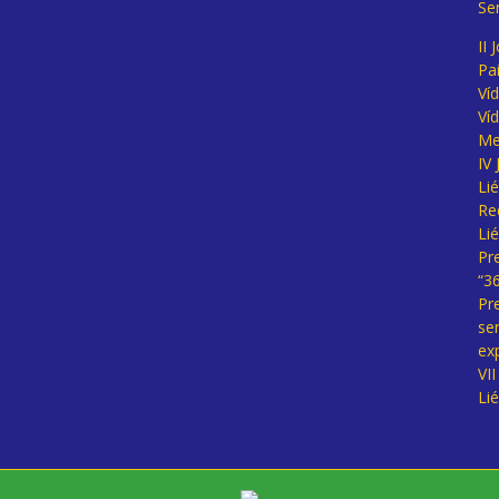
Se
II 
Pa
Ví
Ví
Me
IV
Li
Re
Li
Pr
“3
Pr
se
ex
VI
Li