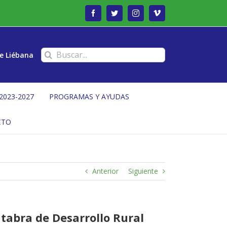
Facebook
Twitter
Instagram
Vimeo
Buscar:
e Liébana
2023-2027
PROGRAMAS Y AYUDAS
CTO
Anterior
Siguiente
ntabra de Desarrollo Rural