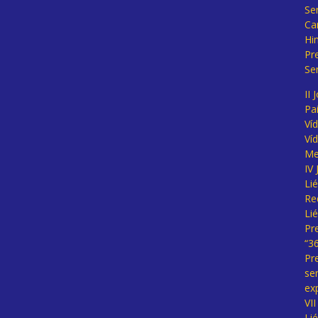
Se
Ca
Hi
Pr
Se
II 
Pa
Ví
Ví
Me
IV
Li
Re
Li
Pr
“3
Pr
se
ex
VI
Li