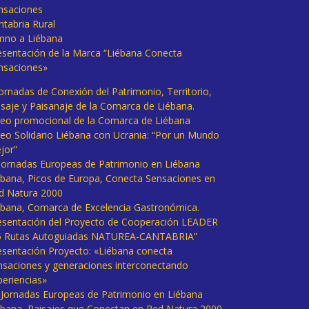
nsaciones
ntabria Rural
mno a Liébana
esentación de la Marca “Liébana Conecta
nsaciones»
Jornadas de Conexión del Patrimonio, Territorio,
isaje y Paisanaje de la Comarca de Liébana.
deo promocional de la Comarca de Liébana
deo Solidario Liébana con Ucrania: “Por un Mundo
jor”
 Jornadas Europeas de Patrimonio en Liébana
ébana, Picos de Europa, Conecta Sensaciones en
d Natura 2000
ébana, Comarca de Excelencia Gastronómica.
esentación del Proyecto de Cooperación LEADER
6 Rutas Autoguiadas NATUREA-CANTABRIA”
esentación Proyecto: «Liébana conecta
nsaciones y generaciones interconectando
periencias»
I Jornadas Europeas de Patrimonio en Liébana
ébana, Paisajes que Conectan en Red Natura 2000