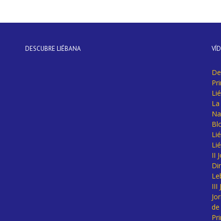
DESCUBRE LIÉBANA
VÍ
De
Pr
Li
La 
Na
Bl
Lié
Li
II
Di
Le
II
Jo
de
Pr