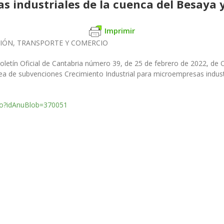
s industriales de la cuenca del Besaya 
Imprimir
CIÓN,
TRANSPORTE Y COMERCIO
oletín O
fi
cial de Can
tabria número 39, de 25 de febrero de 2022, de
ínea de subvenciones Crecimiento Industrial para microempre
sas indus
.do?idAnuBlob=370051