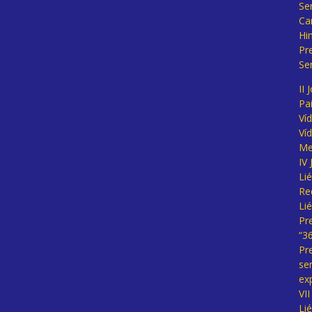
Se
Ca
Hi
Pr
Se
II 
Pa
Ví
Ví
Me
IV
Li
Re
Li
Pr
“3
Pr
se
ex
VI
Li