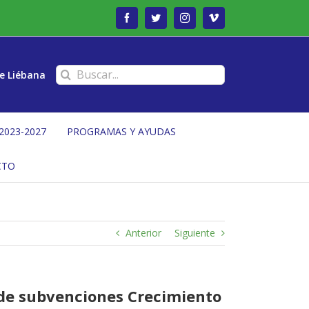
Facebook
Twitter
Instagram
Vimeo
Buscar:
e Liébana
2023-2027
PROGRAMAS Y AYUDAS
CTO
Anterior
Siguiente
a de subvenciones Crecimiento