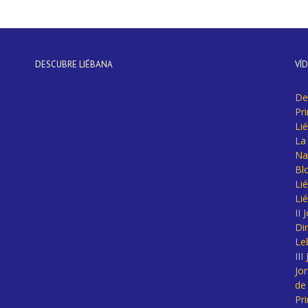
DESCUBRE LIÉBANA
VÍ
De
Pr
Li
La 
Na
Bl
Lié
Li
II
Di
Le
II
Jo
de
Pr