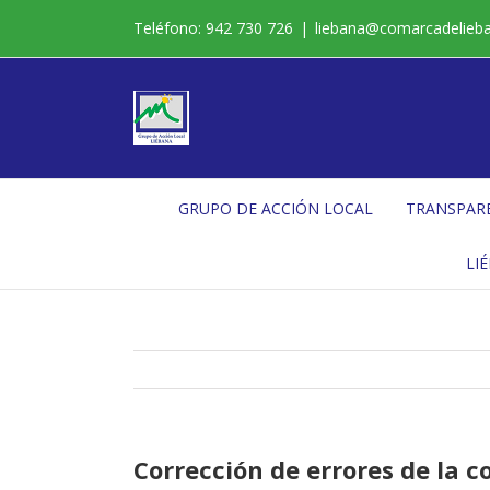
Saltar
Teléfono: 942 730 726
|
liebana@comarcadelieb
al
contenido
GRUPO DE ACCIÓN LOCAL
TRANSPAR
LI
Corrección de errores de la 