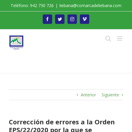
Saltar
Teléfono: 942 730 726
|
liebana@comarcadeliebana.com
al
contenido
Facebook
Twitter
Instagram
Vimeo
Trabajamos por el Desarrollo de la Comarca de
Liébana
Anterior
Siguiente
Corrección de errores a la Orden
EPS/22/2020 por la que se