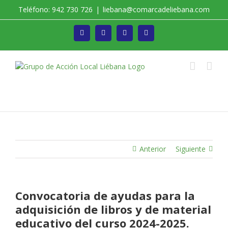
Saltar
Teléfono: 942 730 726
|
liebana@comarcadeliebana.com
al
contenido
Facebook
Twitter
Instagram
Vimeo
Trabajamos por el Desarrollo de la Comarca de
Liébana
Anterior
Siguiente
Convocatoria de ayudas para la
adquisición de libros y de material
educativo del curso 2024-2025.