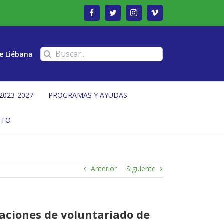
Facebook
Twitter
Instagram
Vimeo
Buscar:
e Liébana
2023-2027
PROGRAMAS Y AYUDAS
CTO
Anterior
Siguiente
zaciones de voluntariado de