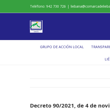
Saltar
Teléfono: 942 730 726
|
liebana@comarcadelieb
al
contenido
GRUPO DE ACCIÓN LOCAL
TRANSPAR
LI
Decreto 90/2021, de 4 de nov