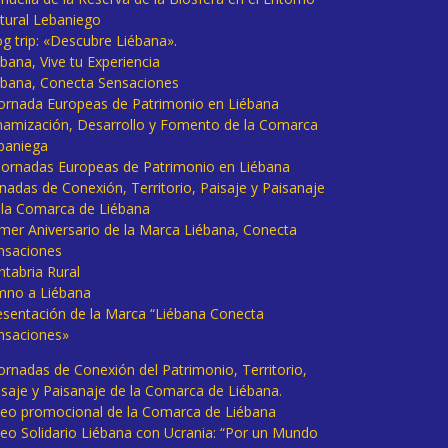
tural Lebaniego
og trip: «Descubre Liébana».
bana, Vive tu Experiencia
ébana, Conecta Sensaciones
 Jornada Europeas de Patrimonio en Liébana
namización, Desarrollo y Fomento de la Comarca
baniega
I Jornadas Europeas de Patrimonio en Liébana
rnadas de Conexión, Territorio, Paisaje y Paisanaje
 la Comarca de Liébana
imer Aniversario de la Marca Liébana, Conecta
nsaciones
ntabria Rural
mno a Liébana
esentación de la Marca “Liébana Conecta
nsaciones»
Jornadas de Conexión del Patrimonio, Territorio,
isaje y Paisanaje de la Comarca de Liébana.
deo promocional de la Comarca de Liébana
deo Solidario Liébana con Ucrania: “Por un Mundo