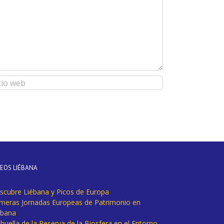
DEOS LIÉBANA
scubre Liébana y Picos de Europa
imeras Jornadas Europeas de Patrimonio en
ébana
huella de la Reserva de la Biosfera en el Entorno