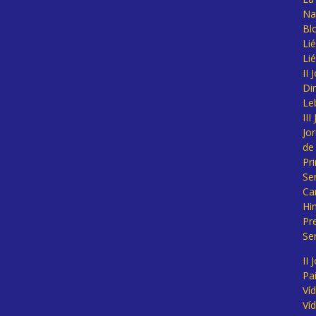
Na
Bl
Lié
Li
II
Di
Le
II
Jo
de
Pr
Se
Ca
Hi
Pr
Se
II 
Pa
Ví
Ví