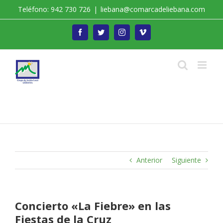
Saltar
Teléfono: 942 730 726
|
liebana@comarcadeliebana.com
al
contenido
Facebook
Twitter
Instagram
Vimeo
Trabajamos por el Desarrollo de la Comarca de
Liébana
Anterior
Siguiente
Concierto «La Fiebre» en las
Fiestas de la Cruz