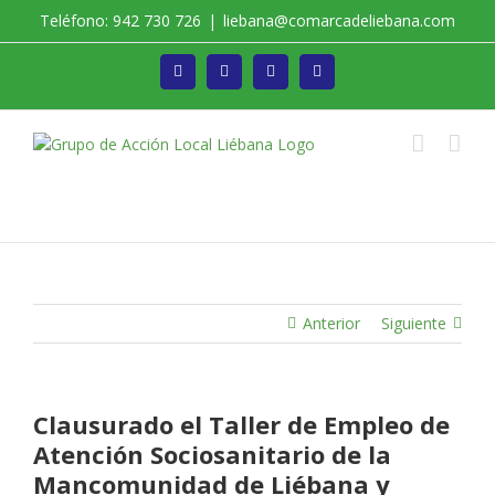
Saltar
Teléfono: 942 730 726
|
liebana@comarcadeliebana.com
al
contenido
Facebook
Twitter
Instagram
Vimeo
Trabajamos por el Desarrollo de la Comarca de
Liébana
Anterior
Siguiente
Clausurado el Taller de Empleo de
Atención Sociosanitario de la
Mancomunidad de Liébana y