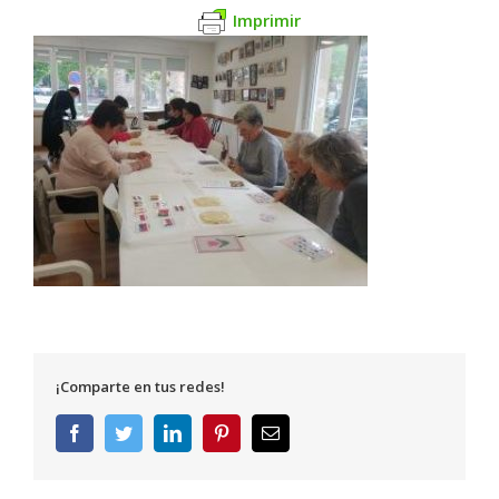
Imprimir
¡Comparte en tus redes!
Facebook
Twitter
LinkedIn
Pinterest
Correo
electrónico