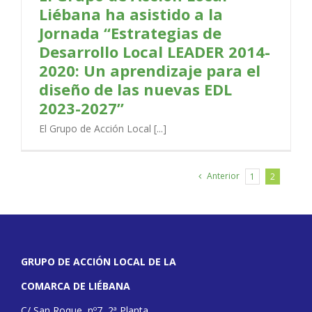
Liébana ha asistido a la
Jornada “Estrategias de
Desarrollo Local LEADER 2014-
2020: Un aprendizaje para el
diseño de las nuevas EDL
2023-2027”
El Grupo de Acción Local [...]
Anterior
1
2
GRUPO DE ACCIÓN LOCAL DE LA
COMARCA DE LIÉBANA
C/ San Roque, nº7, 2ª Planta