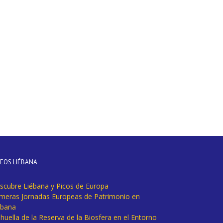
DEOS LIÉBANA
scubre Liébana y Picos de Europa
imeras Jornadas Europeas de Patrimonio en
ébana
huella de la Reserva de la Biosfera en el Entorno