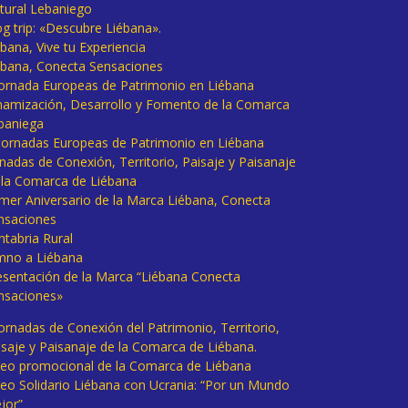
tural Lebaniego
og trip: «Descubre Liébana».
bana, Vive tu Experiencia
ébana, Conecta Sensaciones
 Jornada Europeas de Patrimonio en Liébana
namización, Desarrollo y Fomento de la Comarca
baniega
I Jornadas Europeas de Patrimonio en Liébana
rnadas de Conexión, Territorio, Paisaje y Paisanaje
 la Comarca de Liébana
imer Aniversario de la Marca Liébana, Conecta
nsaciones
ntabria Rural
mno a Liébana
esentación de la Marca “Liébana Conecta
nsaciones»
Jornadas de Conexión del Patrimonio, Territorio,
isaje y Paisanaje de la Comarca de Liébana.
deo promocional de la Comarca de Liébana
deo Solidario Liébana con Ucrania: “Por un Mundo
jor”