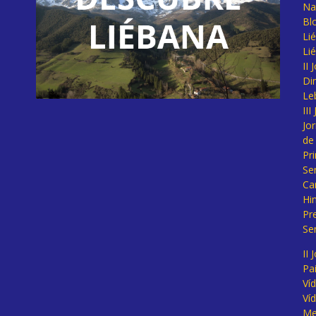
Na
Bl
Lié
Li
II
Di
Le
II
Jo
de
Pr
Se
Ca
Hi
Pr
Se
II 
Pa
Ví
Ví
Me