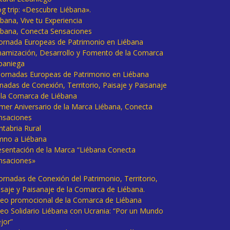
og trip: «Descubre Liébana».
bana, Vive tu Experiencia
ébana, Conecta Sensaciones
 Jornada Europeas de Patrimonio en Liébana
namización, Desarrollo y Fomento de la Comarca
baniega
I Jornadas Europeas de Patrimonio en Liébana
rnadas de Conexión, Territorio, Paisaje y Paisanaje
 la Comarca de Liébana
imer Aniversario de la Marca Liébana, Conecta
nsaciones
ntabria Rural
mno a Liébana
esentación de la Marca “Liébana Conecta
nsaciones»
Jornadas de Conexión del Patrimonio, Territorio,
isaje y Paisanaje de la Comarca de Liébana.
deo promocional de la Comarca de Liébana
deo Solidario Liébana con Ucrania: “Por un Mundo
jor”