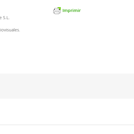
Imprimir
 S.L.
iovisuales.