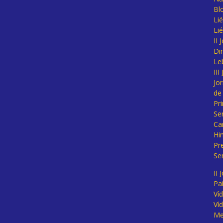
Bl
Lié
Li
II
Di
Le
II
Jo
de
Pr
Se
Ca
Hi
Pr
Se
II 
Pa
Ví
Ví
Me