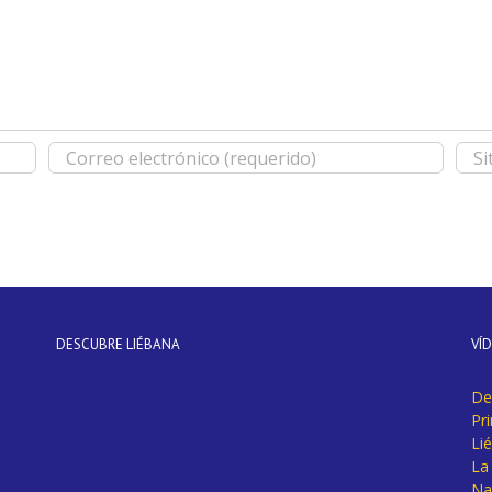
DESCUBRE LIÉBANA
VÍ
De
Pr
Li
La 
Na