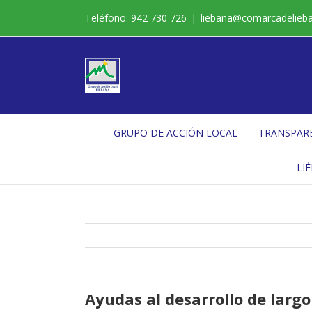
Saltar
Teléfono: 942 730 726
|
liebana@comarcadelieb
al
contenido
GRUPO DE ACCIÓN LOCAL
TRANSPAR
LI
Ayudas al desarrollo de largo