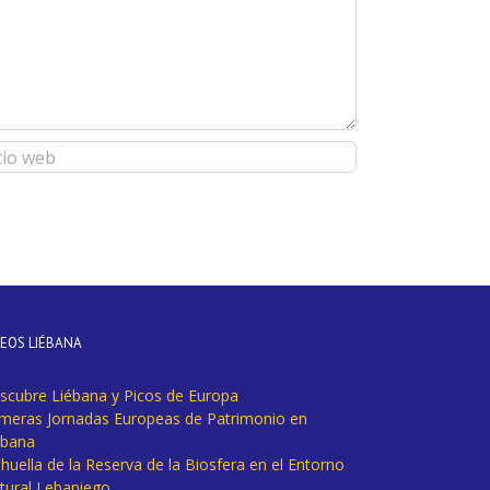
DEOS LIÉBANA
scubre Liébana y Picos de Europa
imeras Jornadas Europeas de Patrimonio en
ébana
huella de la Reserva de la Biosfera en el Entorno
tural Lebaniego