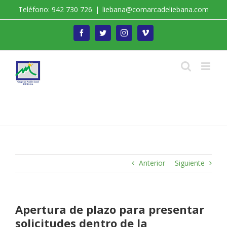
Saltar
Teléfono: 942 730 726
|
liebana@comarcadeliebana.com
al
contenido
Facebook
Twitter
Instagram
Vimeo
Trabajamos por el Desarrollo de la Comarca de
Liébana
Anterior
Siguiente
Apertura de plazo para presentar
solicitudes dentro de la