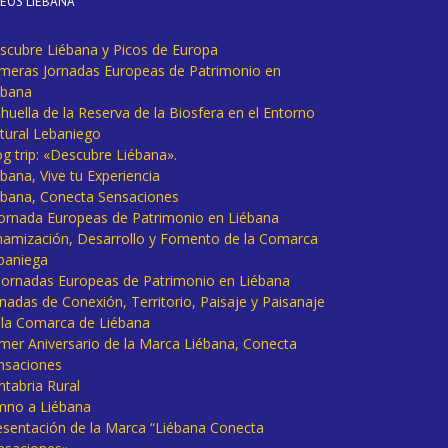
DEOS LIÉBANA
scubre Liébana y Picos de Europa
imeras Jornadas Europeas de Patrimonio en
ébana
huella de la Reserva de la Biosfera en el Entorno
tural Lebaniego
og trip: «Descubre Liébana».
bana, Vive tu Experiencia
ébana, Conecta Sensaciones
 Jornada Europeas de Patrimonio en Liébana
namización, Desarrollo y Fomento de la Comarca
baniega
I Jornadas Europeas de Patrimonio en Liébana
rnadas de Conexión, Territorio, Paisaje y Paisanaje
 la Comarca de Liébana
imer Aniversario de la Marca Liébana, Conecta
nsaciones
ntabria Rural
mno a Liébana
esentación de la Marca “Liébana Conecta