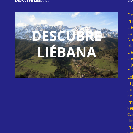
DESCUBRE LIÉBANA
VÍ
De
Pr
Li
La 
Na
Bl
Lié
Li
II
Di
Le
II
Jo
de
Pr
Se
Ca
Hi
Pr