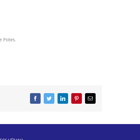
e Potes.
Facebook
Twitter
LinkedIn
Pinterest
Correo
electrónico