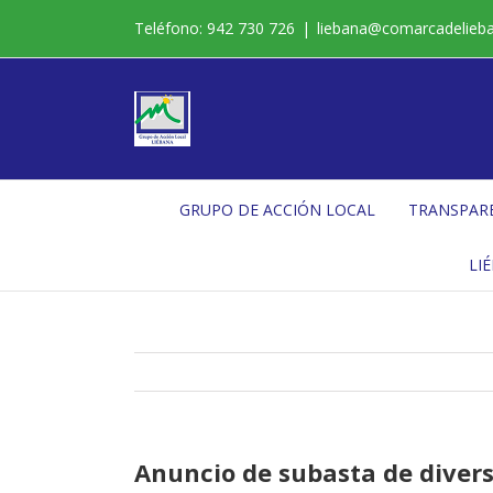
Saltar
Teléfono: 942 730 726
|
liebana@comarcadelieb
al
contenido
GRUPO DE ACCIÓN LOCAL
TRANSPAR
LI
Anuncio de subasta de divers