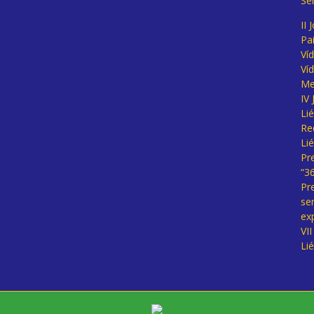
Se
II 
Pa
Ví
Ví
Me
IV
Li
Re
Li
Pr
“3
Pr
se
ex
VI
Li