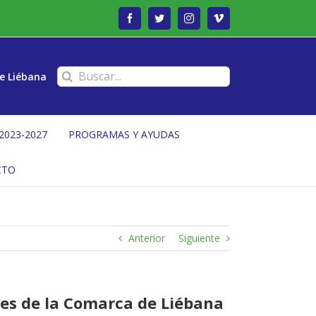
Facebook
Twitter
Instagram
Vimeo
Buscar:
e Liébana
2023-2027
PROGRAMAS Y AYUDAS
CTO
Anterior
Siguiente
les de la Comarca de Liébana