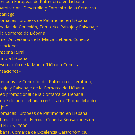
 Jornada Europeas de Patrimonio en Liébana
namización, Desarrollo y Fomento de la Comarca
baniega
I Jornadas Europeas de Patrimonio en Liébana
rnadas de Conexión, Territorio, Paisaje y Paisanaje
 la Comarca de Liébana
imer Aniversario de la Marca Liébana, Conecta
nsaciones
ntabria Rural
mno a Liébana
esentación de la Marca “Liébana Conecta
nsaciones»
Jornadas de Conexión del Patrimonio, Territorio,
isaje y Paisanaje de la Comarca de Liébana.
deo promocional de la Comarca de Liébana
deo Solidario Liébana con Ucrania: “Por un Mundo
jor”
 Jornadas Europeas de Patrimonio en Liébana
ébana, Picos de Europa, Conecta Sensaciones en
d Natura 2000
ébana, Comarca de Excelencia Gastronómica.