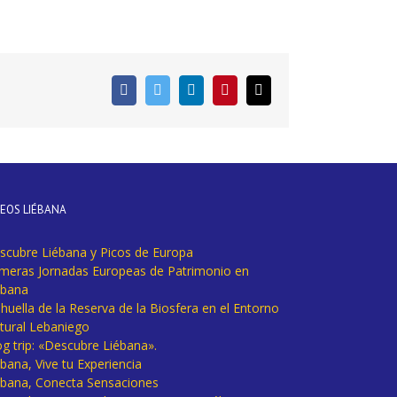
Facebook
Twitter
LinkedIn
Pinterest
Correo
electrónico
DEOS LIÉBANA
scubre Liébana y Picos de Europa
imeras Jornadas Europeas de Patrimonio en
ébana
huella de la Reserva de la Biosfera en el Entorno
tural Lebaniego
og trip: «Descubre Liébana».
bana, Vive tu Experiencia
ébana, Conecta Sensaciones