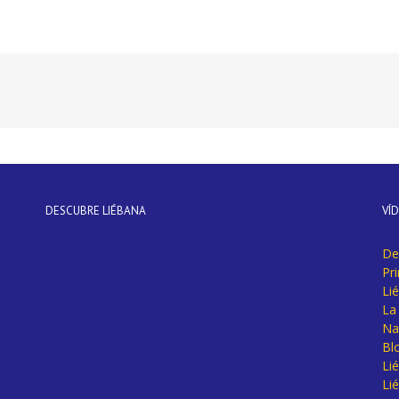
DESCUBRE LIÉBANA
VÍ
De
Pr
Li
La 
Na
Bl
Lié
Li