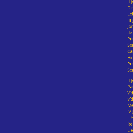
II
Di
Le
II
Jo
de
Pr
Se
Ca
Hi
Pr
Se
II 
Pa
Ví
Ví
Me
IV
Li
Re
Li