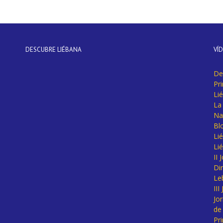
DESCUBRE LIÉBANA
VÍ
De
Pr
Li
La 
Na
Bl
Lié
Li
II
Di
Le
II
Jo
de
Pr