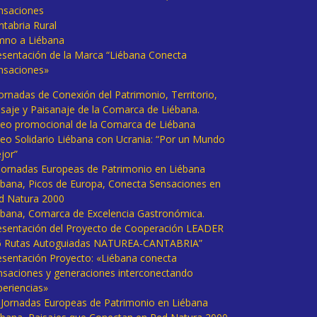
nsaciones
ntabria Rural
mno a Liébana
esentación de la Marca “Liébana Conecta
nsaciones»
Jornadas de Conexión del Patrimonio, Territorio,
isaje y Paisanaje de la Comarca de Liébana.
deo promocional de la Comarca de Liébana
deo Solidario Liébana con Ucrania: “Por un Mundo
jor”
 Jornadas Europeas de Patrimonio en Liébana
ébana, Picos de Europa, Conecta Sensaciones en
d Natura 2000
ébana, Comarca de Excelencia Gastronómica.
esentación del Proyecto de Cooperación LEADER
6 Rutas Autoguiadas NATUREA-CANTABRIA”
esentación Proyecto: «Liébana conecta
nsaciones y generaciones interconectando
periencias»
I Jornadas Europeas de Patrimonio en Liébana