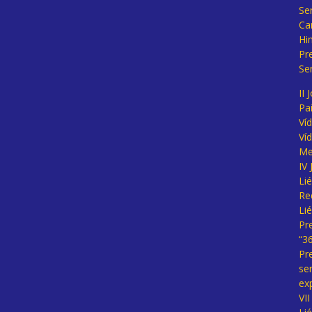
Se
Ca
Hi
Pr
Se
II 
Pa
Ví
Ví
Me
IV
Li
Re
Li
Pr
“3
Pr
se
ex
VI