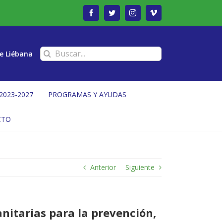
Facebook
Twitter
Instagram
Vimeo
Buscar:
e Liébana
2023-2027
PROGRAMAS Y AYUDAS
CTO
Anterior
Siguiente
anitarias para la prevención,