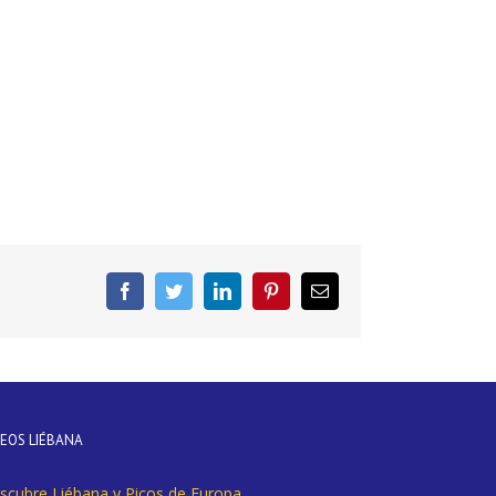
Facebook
Twitter
LinkedIn
Pinterest
Correo
electrónico
DEOS LIÉBANA
scubre Liébana y Picos de Europa