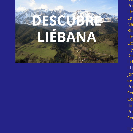
Pr
Li
La 
Na
Bl
Lié
Li
II
Di
Le
II
Jo
de
Pr
Se
Ca
Hi
Pr
Se
II 