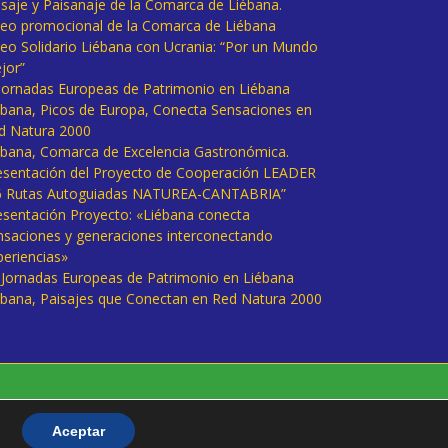
isaje y Paisanaje de la Comarca de Liébana.
deo promocional de la Comarca de Liébana
deo Solidario Liébana con Ucrania: “Por un Mundo
jor”
 Jornadas Europeas de Patrimonio en Liébana
ébana, Picos de Europa, Conecta Sensaciones en
d Natura 2000
ébana, Comarca de Excelencia Gastronómica.
esentación del Proyecto de Cooperación LEADER
6 Rutas Autoguiadas NATUREA-CANTABRIA”
esentación Proyecto: «Liébana conecta
nsaciones y generaciones interconectando
periencias»
I Jornadas Europeas de Patrimonio en Liébana
ébana, Paisajes que Conectan en Red Natura 2000
Aceptar