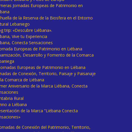
imeras Jornadas Europeas de Patrimonio en
ébana
huella de la Reserva de la Biosfera en el Entorno
tural Lebaniego
og trip: «Descubre Liébana».
bana, Vive tu Experiencia
ébana, Conecta Sensaciones
 Jornada Europeas de Patrimonio en Liébana
namización, Desarrollo y Fomento de la Comarca
baniega
I Jornadas Europeas de Patrimonio en Liébana
rnadas de Conexión, Territorio, Paisaje y Paisanaje
 la Comarca de Liébana
imer Aniversario de la Marca Liébana, Conecta
nsaciones
ntabria Rural
mno a Liébana
esentación de la Marca “Liébana Conecta
nsaciones»
Jornadas de Conexión del Patrimonio, Territorio,