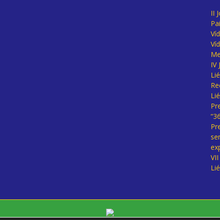
II 
Pa
Ví
Ví
Me
IV
Li
Re
Li
Pr
“3
Pr
se
ex
VI
Li