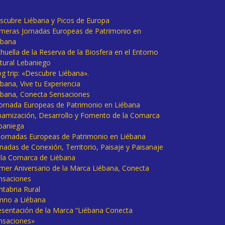
scubre Liébana y Picos de Europa
imeras Jornadas Europeas de Patrimonio en
ébana
huella de la Reserva de la Biosfera en el Entorno
tural Lebaniego
og trip: «Descubre Liébana».
bana, Vive tu Experiencia
ébana, Conecta Sensaciones
 Jornada Europeas de Patrimonio en Liébana
namización, Desarrollo y Fomento de la Comarca
baniega
I Jornadas Europeas de Patrimonio en Liébana
rnadas de Conexión, Territorio, Paisaje y Paisanaje
 la Comarca de Liébana
imer Aniversario de la Marca Liébana, Conecta
nsaciones
ntabria Rural
mno a Liébana
esentación de la Marca “Liébana Conecta
nsaciones»