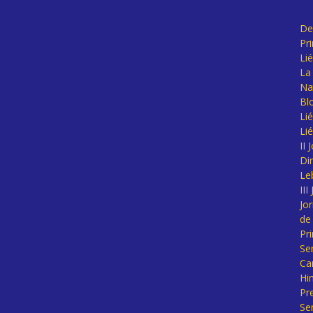
De
Pr
Li
La 
Na
Bl
Lié
Li
II
Di
Le
II
Jo
de
Pr
Se
Ca
Hi
Pr
Se