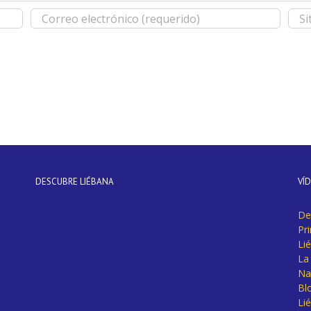
DESCUBRE LIÉBANA
VÍ
De
Pr
Li
La 
Na
Bl
Lié