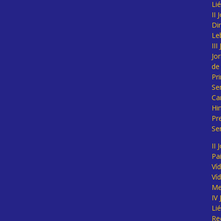
Li
II
Di
Le
II
Jo
de
Pr
Se
Ca
Hi
Pr
Se
II 
Pa
Ví
Ví
Me
IV
Li
Re