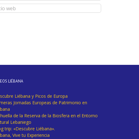
DEOS LIÉBANA
scubre Liébana y Picos de Europa
imeras Jornadas Europeas de Patrimonio en
ébana
huella de la Reserva de la Biosfera en el Entorno
tural Lebaniego
og trip: «Descubre Liébana».
bana, Vive tu Experiencia