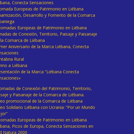
ébana, Conecta Sensaciones
 Jornada Europeas de Patrimonio en Liébana
namización, Desarrollo y Fomento de la Comarca
baniega
I Jornadas Europeas de Patrimonio en Liébana
rnadas de Conexión, Territorio, Paisaje y Paisanaje
 la Comarca de Liébana
imer Aniversario de la Marca Liébana, Conecta
nsaciones
ntabria Rural
mno a Liébana
esentación de la Marca “Liébana Conecta
nsaciones»
Jornadas de Conexión del Patrimonio, Territorio,
isaje y Paisanaje de la Comarca de Liébana.
deo promocional de la Comarca de Liébana
deo Solidario Liébana con Ucrania: “Por un Mundo
jor”
 Jornadas Europeas de Patrimonio en Liébana
ébana, Picos de Europa, Conecta Sensaciones en
d Natura 2000